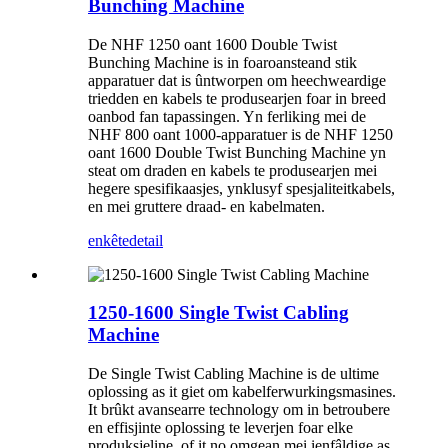
Bunching Machine
De NHF 1250 oant 1600 Double Twist
Bunching Machine is in foaroansteand stik
apparatuer dat is ûntworpen om heechweardige
triedden en kabels te produsearjen foar in breed
oanbod fan tapassingen. Yn ferliking mei de
NHF 800 oant 1000-apparatuer is de NHF 1250
oant 1600 Double Twist Bunching Machine yn
steat om draden en kabels te produsearjen mei
hegere spesifikaasjes, ynklusyf spesjaliteitkabels,
en mei gruttere draad- en kabelmaten.
enkête
detail
1250-1600 Single Twist Cabling
Machine
De Single Twist Cabling Machine is de ultime
oplossing as it giet om kabelferwurkingsmasines.
It brûkt avansearre technology om in betroubere
en effisjinte oplossing te leverjen foar elke
produksjeline, of it no omgean mei ienfâldige as