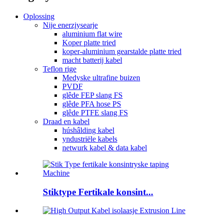
Oplossing
Nije enerzjysearje
aluminium flat wire
Koper platte tried
koper-aluminium gearstalde platte tried
macht batterij kabel
Teflon rige
Medyske ultrafine buizen
PVDF
glêde FEP slang FS
glêde PFA hose PS
glêde PTFE slang FS
Draad en kabel
húshâlding kabel
yndustriële kabels
netwurk kabel & data kabel
Stiktype Fertikale konsint...