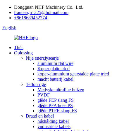
Dongguan NHF Machinery Co., Ltd.
francesgu1225@hotmail.com
+8618689452274
English
Thús
Oplossing
Nije enerzjysearje
aluminium flat wire
Koper platte tried
koper-aluminium gearstalde platte tried
macht batterij kabel
Teflon rige
Medyske ultrafine buizen
PVDF
glêde FEP slang FS
glêde PFA hose PS
glêde PTFE slang FS
Draad en kabel
húshâlding kabel
yndustriële kabels