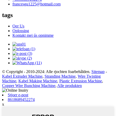
francesgu1225@hotmail.com
tags
Oer Us
Oplossing
Kontakt mei ús opnimme
© Copyright - 2010-2024: Alle rjochten foarbehâlden.
Sitemap
-
Kabel Extruder Machine
,
Stranding Machine
,
Wire Twisting
Machine
,
Kabel Making Machine
,
Plastic Extrusion Machine
,
Copper Wire Bunching Machine
,
Alle produkten
Stjoer e-post
8618689452274
x