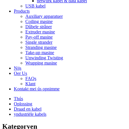
netwurk kabel & data kabel
USB kabel
Products
Auxiliary apparatuer
Coiling masine
Dûbele strâner
Extruder masine
Pay-off masine
Single strander
Stranding masine
Take-up masine
Unwinding Twisting
Wrapping masine
Nijs
Oer Us
FAQs
Klant
Kontakt mei ús opnimme
Thús
Oplossing
Draad en kabel
yndustriële kabels
Kategoryen