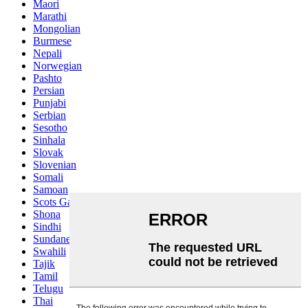
Maori
Marathi
Mongolian
Burmese
Nepali
Norwegian
Pashto
Persian
Punjabi
Serbian
Sesotho
Sinhala
Slovak
Slovenian
Somali
Samoan
Scots Gaelic
Shona
Sindhi
Sundanese
Swahili
Tajik
Tamil
Telugu
Thai