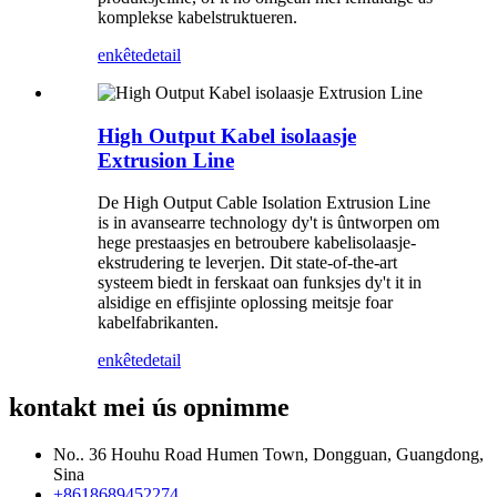
komplekse kabelstruktueren.
enkête
detail
High Output Kabel isolaasje
Extrusion Line
De High Output Cable Isolation Extrusion Line
is in avansearre technology dy't is ûntworpen om
hege prestaasjes en betroubere kabelisolaasje-
ekstrudering te leverjen. Dit state-of-the-art
systeem biedt in ferskaat oan funksjes dy't it in
alsidige en effisjinte oplossing meitsje foar
kabelfabrikanten.
enkête
detail
kontakt mei ús opnimme
No.. 36 Houhu Road Humen Town, Dongguan, Guangdong,
Sina
+8618689452274