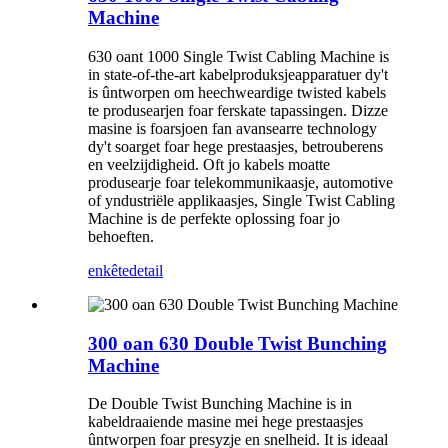
Machine
630 oant 1000 Single Twist Cabling Machine is
in state-of-the-art kabelproduksjeapparatuer dy't
is ûntworpen om heechweardige twisted kabels
te produsearjen foar ferskate tapassingen. Dizze
masine is foarsjoen fan avansearre technology
dy't soarget foar hege prestaasjes, betrouberens
en veelzijdigheid. Oft jo kabels moatte
produsearje foar telekommunikaasje, automotive
of yndustriële applikaasjes, Single Twist Cabling
Machine is de perfekte oplossing foar jo
behoeften.
enkête
detail
300 oan 630 Double Twist Bunching
Machine
De Double Twist Bunching Machine is in
kabeldraaiende masine mei hege prestaasjes
ûntworpen foar presyzje en snelheid. It is ideaal