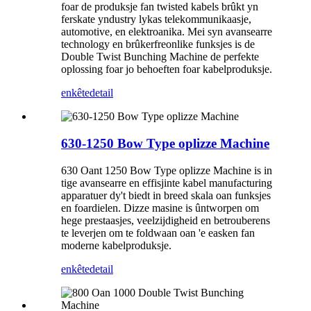
foar de produksje fan twisted kabels brûkt yn
ferskate yndustry lykas telekommunikaasje,
automotive, en elektroanika. Mei syn avansearre
technology en brûkerfreonlike funksjes is de
Double Twist Bunching Machine de perfekte
oplossing foar jo behoeften foar kabelproduksje.
enkête
detail
630-1250 Bow Type oplizze Machine
630 Oant 1250 Bow Type oplizze Machine is in
tige avansearre en effisjinte kabel manufacturing
apparatuer dy't biedt in breed skala oan funksjes
en foardielen. Dizze masine is ûntworpen om
hege prestaasjes, veelzijdigheid en betrouberens
te leverjen om te foldwaan oan 'e easken fan
moderne kabelproduksje.
enkête
detail