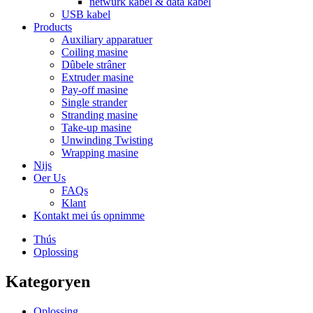
netwurk kabel & data kabel
USB kabel
Products
Auxiliary apparatuer
Coiling masine
Dûbele strâner
Extruder masine
Pay-off masine
Single strander
Stranding masine
Take-up masine
Unwinding Twisting
Wrapping masine
Nijs
Oer Us
FAQs
Klant
Kontakt mei ús opnimme
Thús
Oplossing
Kategoryen
Oplossing