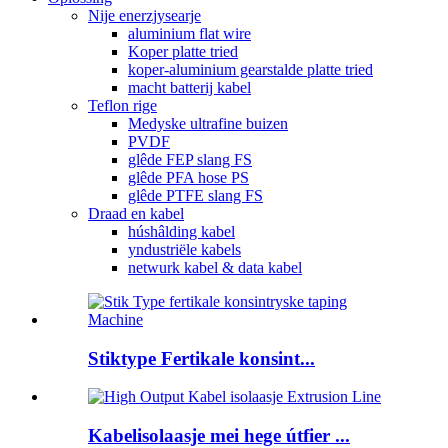
Nije enerzjysearje
aluminium flat wire
Koper platte tried
koper-aluminium gearstalde platte tried
macht batterij kabel
Teflon rige
Medyske ultrafine buizen
PVDF
glêde FEP slang FS
glêde PFA hose PS
glêde PTFE slang FS
Draad en kabel
húshâlding kabel
yndustriële kabels
netwurk kabel & data kabel
Stiktype Fertikale konsint...
Kabelisolaasje mei hege útfier ...