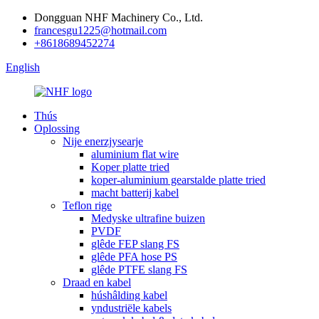
Dongguan NHF Machinery Co., Ltd.
francesgu1225@hotmail.com
+8618689452274
English
Thús
Oplossing
Nije enerzjysearje
aluminium flat wire
Koper platte tried
koper-aluminium gearstalde platte tried
macht batterij kabel
Teflon rige
Medyske ultrafine buizen
PVDF
glêde FEP slang FS
glêde PFA hose PS
glêde PTFE slang FS
Draad en kabel
húshâlding kabel
yndustriële kabels