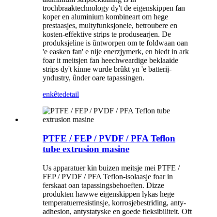
trochbraaktechnology dy't de eigenskippen fan
koper en aluminium kombineart om hege
prestaasjes, multyfunksjonele, betroubere en
kosten-effektive strips te produsearjen. De
produksjeline is ûntworpen om te foldwaan oan
'e easken fan' e nije enerzjymerk, en biedt in ark
foar it meitsjen fan heechweardige beklaaide
strips dy't kinne wurde brûkt yn 'e batterij-
yndustry, ûnder oare tapassingen.
enkête
detail
PTFE / FEP / PVDF / PFA Teflon
tube extrusion masine
Us apparatuer kin buizen meitsje mei PTFE /
FEP / PVDF / PFA Teflon-isolaasje foar in
ferskaat oan tapassingsbehoeften. Dizze
produkten hawwe eigenskippen lykas hege
temperatuerresistinsje, korrosjebestriding, anty-
adhesion, antystatyske en goede fleksibiliteit. Oft