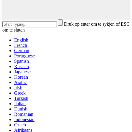
Druk op enter om te sykjen of ESC
om te sluten
English
French
German
Portuguese
Spanish
Russian
Japanese
Korean
Arabic
Irish
Greek
Turkish
Italian
Danish
Romanian
Indonesian
Czech
Afrikaans