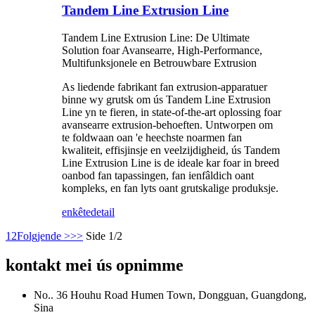
Tandem Line Extrusion Line
Tandem Line Extrusion Line: De Ultimate
Solution foar Avansearre, High-Performance,
Multifunksjonele en Betrouwbare Extrusion
As liedende fabrikant fan extrusion-apparatuer
binne wy ​​grutsk om ús Tandem Line Extrusion
Line yn te fieren, in state-of-the-art oplossing foar
avansearre extrusion-behoeften. Untworpen om
te foldwaan oan 'e heechste noarmen fan
kwaliteit, effisjinsje en veelzijdigheid, ús Tandem
Line Extrusion Line is de ideale kar foar in breed
oanbod fan tapassingen, fan ienfâldich oant
kompleks, en fan lyts oant grutskalige produksje.
enkête
detail
1
2
Folgjende >
>>
Side 1/2
kontakt mei ús opnimme
No.. 36 Houhu Road Humen Town, Dongguan, Guangdong,
Sina