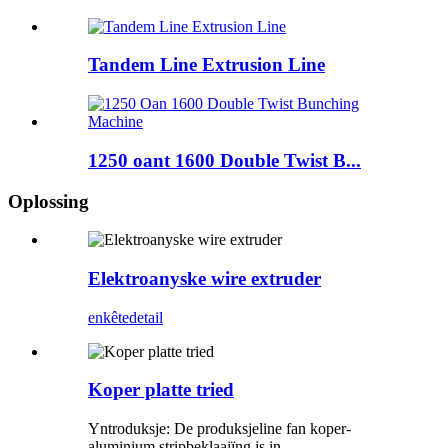
Tandem Line Extrusion Line
1250 oant 1600 Double Twist B...
Oplossing
Elektroanyske wire extruder
enkête
detail
Koper platte tried
Yntroduksje: De produksjeline fan koper-
aluminium stripbeklaaiïng is in