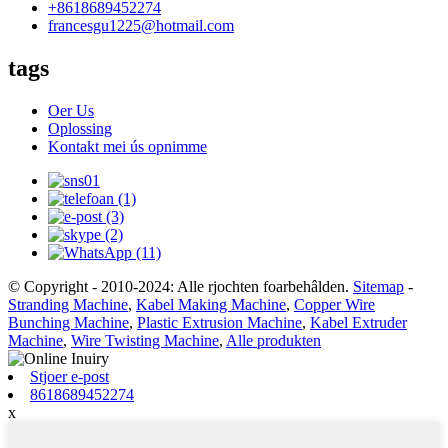
+8618689452274
francesgu1225@hotmail.com
tags
Oer Us
Oplossing
Kontakt mei ús opnimme
© Copyright - 2010-2024: Alle rjochten foarbehâlden.
Sitemap
-
Stranding Machine
,
Kabel Making Machine
,
Copper Wire
Bunching Machine
,
Plastic Extrusion Machine
,
Kabel Extruder
Machine
,
Wire Twisting Machine
,
Alle produkten
Stjoer e-post
8618689452274
x