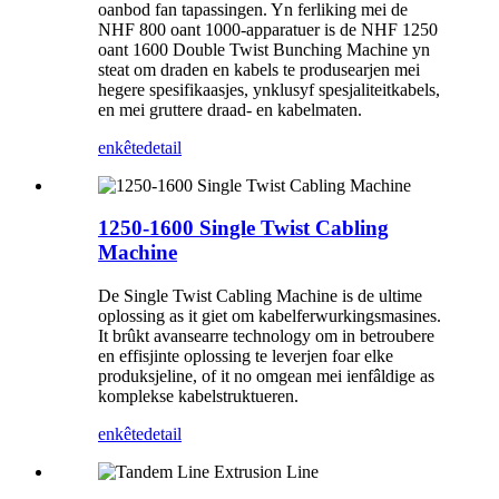
oanbod fan tapassingen. Yn ferliking mei de
NHF 800 oant 1000-apparatuer is de NHF 1250
oant 1600 Double Twist Bunching Machine yn
steat om draden en kabels te produsearjen mei
hegere spesifikaasjes, ynklusyf spesjaliteitkabels,
en mei gruttere draad- en kabelmaten.
enkête
detail
1250-1600 Single Twist Cabling
Machine
De Single Twist Cabling Machine is de ultime
oplossing as it giet om kabelferwurkingsmasines.
It brûkt avansearre technology om in betroubere
en effisjinte oplossing te leverjen foar elke
produksjeline, of it no omgean mei ienfâldige as
komplekse kabelstruktueren.
enkête
detail