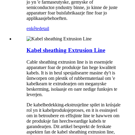
jo yn 'e farmaseutyske, gemyske of
semiconductor-yndustry binne, jo kinne de juste
apparatuer foar buisfabrikaazje fine foar jo
applikaasjebehoeften.
enkête
detail
Kabel sheathing Extrusion Line
Cable sheathing extrusion line is in essensjele
apparatuer foar de produksje fan hege kwaliteit
kabels. It is in heul spesjalisearre masine dy't is
ûntworpen om plestik of rubbermateriaal om 'e
kabelkearn te extrudearjen om meganyske
beskerming, isolaasje en oare nedige funksjes te
leverjen.
De kabelbedekking-ekstrusjeline spilet in krúsjale
rol yn it kabelproduksjeproses, en it is essinsjeel
om in betroubere en effisjinte line te hawwen om
de produksje fan heechweardige kabels te
garandearjen. Dit artikel besprekt de ferskate
aspekten fan de kabel sheathing extrusion line,