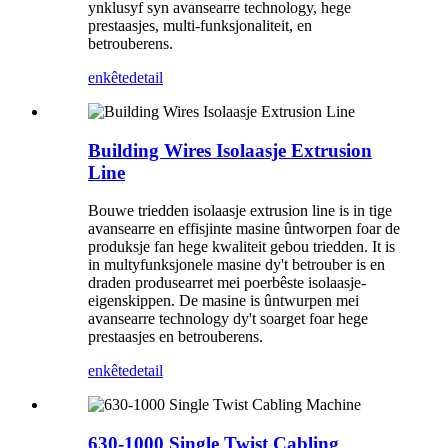
ynklusyf syn avansearre technology, hege
prestaasjes, multi-funksjonaliteit, en
betrouberens.
enkête
detail
Building Wires Isolaasje Extrusion
Line
Bouwe triedden isolaasje extrusion line is in tige
avansearre en effisjinte masine ûntworpen foar de
produksje fan hege kwaliteit gebou triedden. It is
in multyfunksjonele masine dy't betrouber is en
draden produsearret mei poerbêste isolaasje-
eigenskippen. De masine is ûntwurpen mei
avansearre technology dy't soarget foar hege
prestaasjes en betrouberens.
enkête
detail
630-1000 Single Twist Cabling