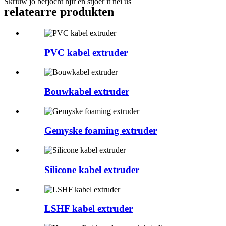
Skriuw jo berjocht hjir en stjoer it nei ús
relatearre produkten
PVC kabel extruder
Bouwkabel extruder
Gemyske foaming extruder
Silicone kabel extruder
LSHF kabel extruder