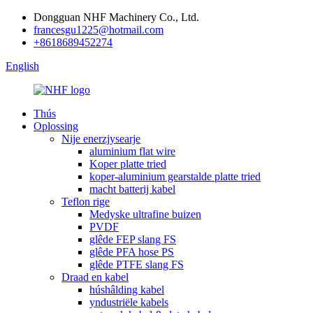
Dongguan NHF Machinery Co., Ltd.
francesgu1225@hotmail.com
+8618689452274
English
Thús
Oplossing
Nije enerzjysearje
aluminium flat wire
Koper platte tried
koper-aluminium gearstalde platte tried
macht batterij kabel
Teflon rige
Medyske ultrafine buizen
PVDF
glêde FEP slang FS
glêde PFA hose PS
glêde PTFE slang FS
Draad en kabel
húshâlding kabel
yndustriële kabels