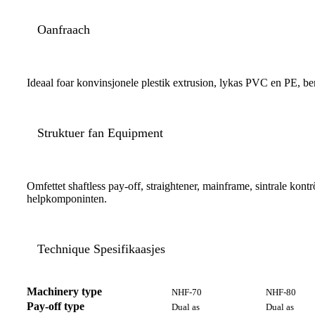
Oanfraach
Ideaal foar konvinsjonele plestik extrusion, lykas PVC en PE, be
Struktuer fan Equipment
Omfettet shaftless pay-off, straightener, mainframe, sintrale kontr
helpkomponinten.
Technique Spesifikaasjes
Machinery type
NHF-70
NHF-80
Pay-off type
Dual as
Dual as