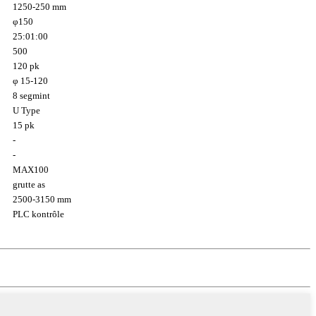
1250-250 mm
φ150
25:01:00
500
120 pk
φ 15-120
8 segmint
U Type
15 pk
-
-
MAX100
grutte as
2500-3150 mm
PLC kontrôle