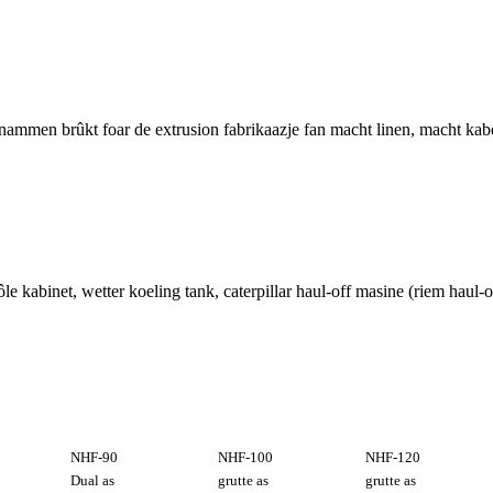
nammen brûkt foar de extrusion fabrikaazje fan macht linen, macht kabel
ôle kabinet, wetter koeling tank, caterpillar haul-off masine (riem haul-o
NHF-90
NHF-100
NHF-120
Dual as
grutte as
grutte as