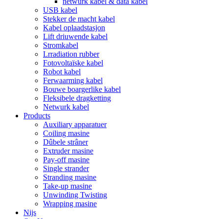
netwurk kabel & data kabel
USB kabel
Stekker de macht kabel
Kabel oplaadstasjon
Lift driuwende kabel
Stromkabel
Lrradiation rubber
Fotovoltaïske kabel
Robot kabel
Ferwaarming kabel
Bouwe boargerlike kabel
Fleksibele dragketting
Netwurk kabel
Products
Auxiliary apparatuer
Coiling masine
Dûbele strâner
Extruder masine
Pay-off masine
Single strander
Stranding masine
Take-up masine
Unwinding Twisting
Wrapping masine
Nijs