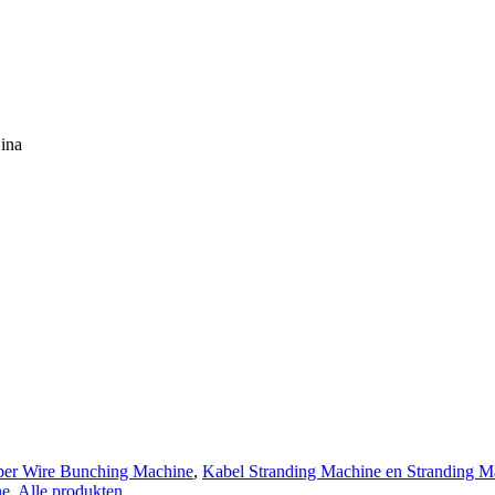
ina
er Wire Bunching Machine
,
Kabel Stranding Machine en Stranding M
ne
,
Alle produkten