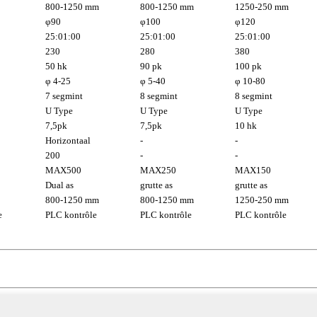
800-1250 mm
800-1250 mm
1250-250 mm
φ90
φ100
φ120
25:01:00
25:01:00
25:01:00
230
280
380
50 hk
90 pk
100 pk
φ 4-25
φ 5-40
φ 10-80
7 segmint
8 segmint
8 segmint
U Type
U Type
U Type
7,5pk
7,5pk
10 hk
Horizontaal
-
-
200
-
-
MAX500
MAX250
MAX150
Dual as
grutte as
grutte as
800-1250 mm
800-1250 mm
1250-250 mm
e
PLC kontrôle
PLC kontrôle
PLC kontrôle