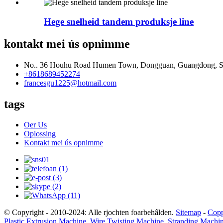
Hege snelheid tandem produksje line
kontakt mei ús opnimme
No.. 36 Houhu Road Humen Town, Dongguan, Guangdong, S
+8618689452274
francesgu1225@hotmail.com
tags
Oer Us
Oplossing
Kontakt mei ús opnimme
© Copyright - 2010-2024: Alle rjochten foarbehâlden.
Sitemap
-
Copp
Plastic Extrusion Machine
,
Wire Twisting Machine
,
Stranding Machi