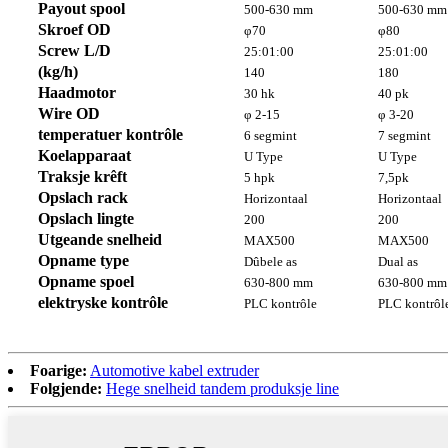
Payout spool
500-630 mm
500-630 mm
Skroef OD
φ70
φ80
Screw L/D
25:01:00
25:01:00
(kg/h)
140
180
Haadmotor
30 hk
40 pk
Wire OD
φ 2-15
φ 3-20
temperatuer kontrôle
6 segmint
7 segmint
Koelapparaat
U Type
U Type
Traksje krêft
5 hpk
7,5pk
Opslach rack
Horizontaal
Horizontaal
Opslach lingte
200
200
Utgeande snelheid
MAX500
MAX500
Opname type
Dûbele as
Dual as
Opname spoel
630-800 mm
630-800 mm
elektryske kontrôle
PLC kontrôle
PLC kontrôl
Foarige:
Automotive kabel extruder
Folgjende:
Hege snelheid tandem produksje line