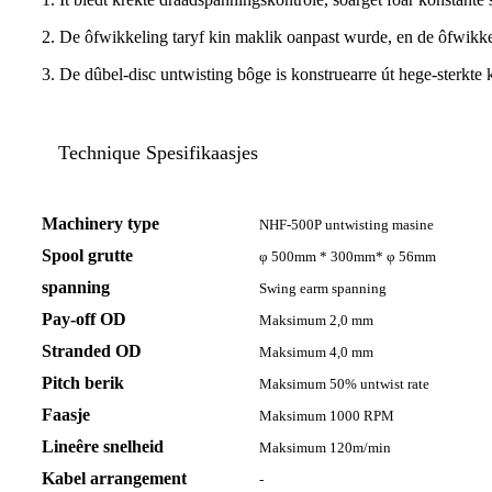
2. De ôfwikkeling taryf kin maklik oanpast wurde, en de ôfwikke
3. De dûbel-disc untwisting bôge is konstruearre út hege-sterkte 
Technique Spesifikaasjes
Machinery type
NHF-500P untwisting masine
Spool grutte
φ 500mm * 300mm* φ 56mm
spanning
Swing earm spanning
Pay-off OD
Maksimum 2,0 mm
Stranded OD
Maksimum 4,0 mm
Pitch berik
Maksimum 50% untwist rate
Faasje
Maksimum 1000 RPM
Lineêre snelheid
Maksimum 120m/min
Kabel arrangement
-