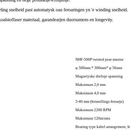
ling snelheid past automatysk oan feroaringen yn 'e winding snelheid.
koalstoffaser materiaal, garandearjen duorsumens en longevity.
NHF-500P twisted pear masine
φ 500mm * 300mm* φ 56mm
Magnetyske dieltsje spanning
Maksimum 2,0 mm
Maksimum 4,0 mm
5-40 mm (fersnellings feroarje)
Maksimum 2200 RPM
Maksimum 120m/min
Bearing type kabel arrangement, fe