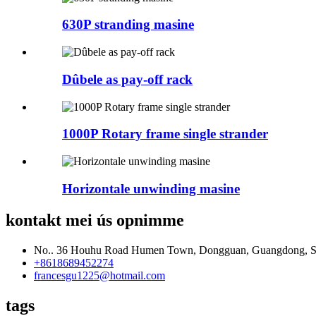
630P stranding masine
Dûbele as pay-off rack
1000P Rotary frame single strander
Horizontale unwinding masine
kontakt mei ús opnimme
No.. 36 Houhu Road Humen Town, Dongguan, Guangdong, S
+8618689452274
francesgu1225@hotmail.com
tags