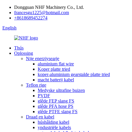
Dongguan NHF Machinery Co., Ltd.
francesgu1225@hotmail.com
+8618689452274
English
Thús
Oplossing
Nije enerzjysearje
aluminium flat wire
Koper platte tried
koper-aluminium gearstalde platte tried
macht batterij kabel
Teflon rige
Medyske ultrafine buizen
PVDF
glêde FEP slang FS
glêde PFA hose PS
glêde PTFE slang FS
Draad en kabel
húshâlding kabel
yndustriële kabels