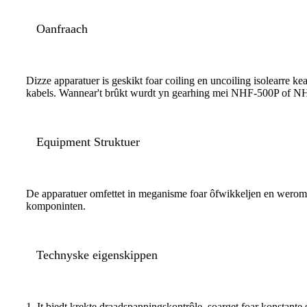
Oanfraach
Dizze apparatuer is geskikt foar coiling en uncoiling isolearre k
kabels. Wannear't brûkt wurdt yn gearhing mei NHF-500P of NH
Equipment Struktuer
De apparatuer omfettet in meganisme foar ôfwikkeljen en weromdra
komponinten.
Technyske eigenskippen
1. It biedt krekte draadspanningskontrôle, soarget foar konstante 