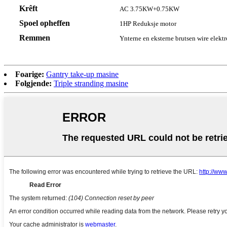
Krêft
AC 3.75KW+0.75KW
Spoel opheffen
1HP Reduksje motor
Remmen
Ynterne en eksterne brutsen wire elek
Foarige:
Gantry take-up masine
Folgjende:
Triple stranding masine