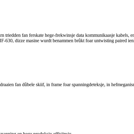
earn triedden fan ferskate hege-frekwinsje data kommunikaasje kabels, en
F-630, dizze masine wurdt benammen brûkt foar untwisting paired ie
aien fan dûbele skiif, in frame foar spanningdeteksje, in hefmeganisme
spanning en hege produksje-effisjinsje.