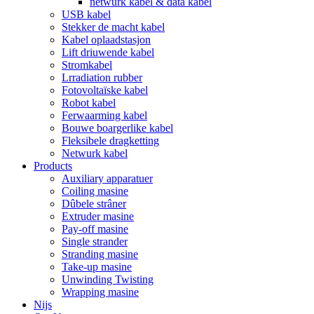
netwurk kabel & data kabel
USB kabel
Stekker de macht kabel
Kabel oplaadstasjon
Lift driuwende kabel
Stromkabel
Lrradiation rubber
Fotovoltaïske kabel
Robot kabel
Ferwaarming kabel
Bouwe boargerlike kabel
Fleksibele dragketting
Netwurk kabel
Products
Auxiliary apparatuer
Coiling masine
Dûbele strâner
Extruder masine
Pay-off masine
Single strander
Stranding masine
Take-up masine
Unwinding Twisting
Wrapping masine
Nijs