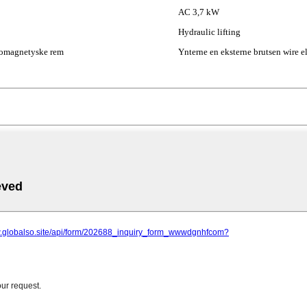
AC 3,7 kW
Hydraulic lifting
tromagnetyske rem
Ynterne en eksterne brutsen wire 